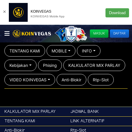
×
KOINVEGAS
Download
KOINVEGAS Mobile App
MASUK
DAFTAR
TENTANG KAMI
MOBILE
INFO
Kebijakan
Phising
KALKULATOR MIX PARLAY
VIDEO KOINVEGAS
Anti-Blokir
Rtp-Slot
KALKULATOR MIX PARLAY
JADWAL BANK
TENTANG KAMI
LINK ALTERNATIF
Anti-Blokir
Rtp-Slot