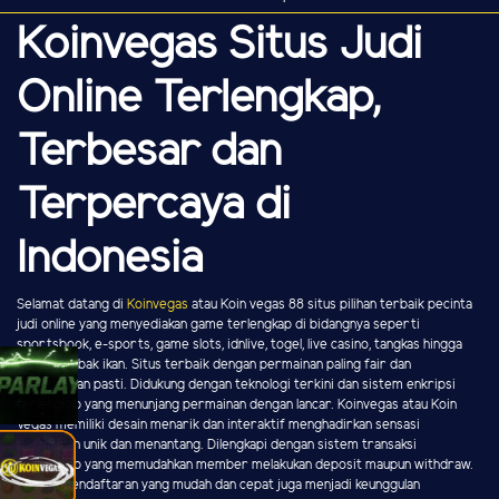
Koinvegas Situs Judi
Online Terlengkap,
Terbesar dan
Terpercaya di
Indonesia
Selamat datang di
Koinvegas
atau Koin vegas 88 situs pilihan terbaik pecinta
judi online yang menyediakan game terlengkap di bidangnya seperti
sportsbook, e-sports, game slots, idnlive, togel, live casino, tangkas hingga
game tembak ikan. Situs terbaik dengan permainan paling fair dan
kemenangan pasti. Didukung dengan teknologi terkini dan sistem enkripsi
terlengkap yang menunjang permainan dengan lancar. Koinvegas atau Koin
Vegas memiliki desain menarik dan interaktif menghadirkan sensasi
permainan unik dan menantang. Dilengkapi dengan sistem transaksi
terlengkap yang memudahkan member melakukan deposit maupun withdraw.
Proses pendaftaran yang mudah dan cepat juga menjadi keunggulan