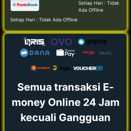
Setiap Hari : Tidak
Ada Offline
Setiap Hari : Tidak Ada Offline
Semua transaksi E-
money Online 24 Jam
kecuali Gangguan