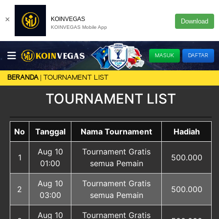
×
KOINVEGAS
Download
KOINVEGAS Mobile App
MASUK
DAFTAR
TOURNAMENT LIST
BERANDA
TOURNAMENT LIST
No
Tanggal
Nama Tournament
Hadiah
Aug 10
Tournament Gratis
1
500.000
01:00
semua Pemain
Aug 10
Tournament Gratis
2
500.000
03:00
semua Pemain
Aug 10
Tournament Gratis